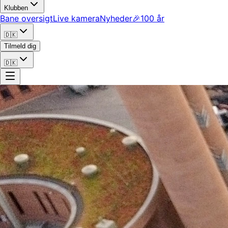
Klubben
Bane oversigt
Live kamera
Nyheder
🎉
100 år
🇩🇰
Tilmeld dig
🇩🇰